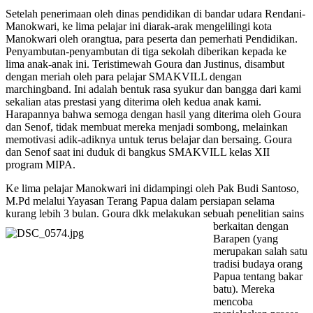
Setelah penerimaan oleh dinas pendidikan di bandar udara Rendani-
Manokwari, ke lima pelajar ini diarak-arak mengelilingi kota
Manokwari oleh orangtua, para peserta dan pemerhati Pendidikan.
Penyambutan-penyambutan di tiga sekolah diberikan kepada ke
lima anak-anak ini. Teristimewah Goura dan Justinus, disambut
dengan meriah oleh para pelajar SMAKVILL dengan
marchingband. Ini adalah bentuk rasa syukur dan bangga dari kami
sekalian atas prestasi yang diterima oleh kedua anak kami.
Harapannya bahwa semoga dengan hasil yang diterima oleh Goura
dan Senof, tidak membuat mereka menjadi sombong, melainkan
memotivasi adik-adiknya untuk terus belajar dan bersaing. Goura
dan Senof saat ini duduk di bangkus SMAKVILL kelas XII
program MIPA.
Ke lima pelajar Manokwari ini didampingi oleh Pak Budi Santoso,
M.Pd melalui Yayasan Terang Papua dalam persiapan selama
kurang lebih 3 bulan. Goura dkk melakukan se
buah penelitian sains
berkaitan dengan
Barapen (yang
merupakan salah satu
tradisi budaya orang
Papua tentang bakar
batu). Mereka
mencoba