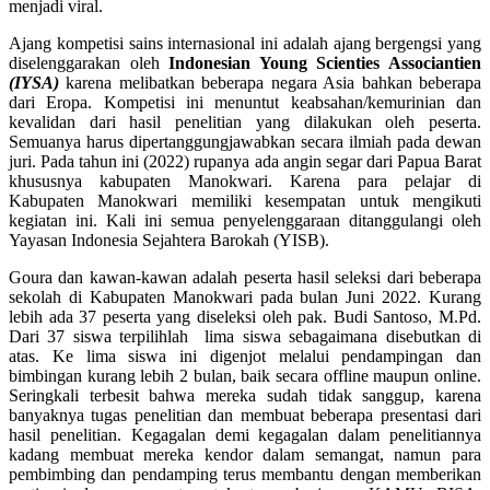
menjadi viral.
Ajang kompetisi sains internasional ini adalah ajang bergengsi yang
diselenggarakan oleh
Indonesian Young Scienties Associantien
(IYSA)
karena melibatkan beberapa negara Asia bahkan beberapa
dari Eropa. Kompetisi ini menuntut keabsahan/kemurinian dan
kevalidan dari hasil penelitian yang dilakukan oleh peserta.
Semuanya harus dipertanggungjawabkan secara ilmiah pada dewan
juri. Pada tahun ini (2022) rupanya ada angin segar dari Papua Barat
khususnya kabupaten Manokwari. Karena para pelajar di
Kabupaten Manokwari memiliki kesempatan untuk mengikuti
kegiatan ini. Kali ini semua penyelenggaraan ditanggulangi oleh
Yayasan Indonesia Sejahtera Barokah (YISB).
Goura dan kawan-kawan adalah peserta hasil seleksi dari beberapa
sekolah di Kabupaten Manokwari pada bulan Juni 2022. Kurang
lebih ada 37 peserta yang diseleksi oleh pak. Budi Santoso, M.Pd.
Dari 37 siswa terpilihlah lima siswa sebagaimana disebutkan di
atas. Ke lima siswa ini digenjot melalui pendampingan dan
bimbingan kurang lebih 2 bulan, baik secara offline maupun online.
Seringkali terbesit bahwa mereka sudah tidak sanggup, karena
banyaknya tugas penelitian dan membuat beberapa presentasi dari
hasil penelitian. Kegagalan demi kegagalan dalam penelitiannya
kadang membuat mereka kendor dalam semangat, namun para
pembimbing dan pendamping terus membantu dengan memberikan