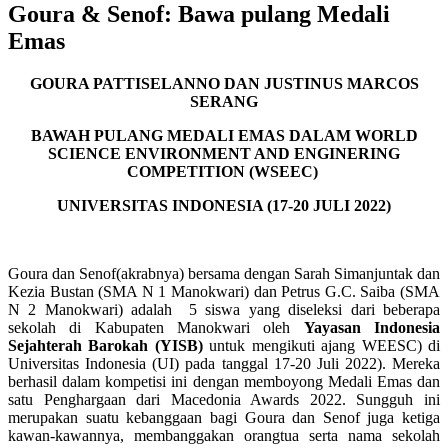
Goura & Senof: Bawa pulang Medali
Emas
GOURA PATTISELANNO DAN JUSTINUS MARCOS
SERANG
BAWAH PULANG MEDALI EMAS DALAM WORLD
SCIENCE ENVIRONMENT AND ENGINERING
COMPETITION (WSEEC)
UNIVERSITAS INDONESIA (17-20 JULI 2022)
Goura dan Senof(akrabnya) bersama dengan Sarah Simanjuntak dan
Kezia Bustan (SMA N 1 Manokwari) dan Petrus G.C. Saiba (SMA
N 2 Manokwari) adalah 5 siswa yang diseleksi dari beberapa
sekolah di Kabupaten Manokwari oleh
Yayasan Indonesia
Sejahterah Barokah (YISB)
untuk mengikuti ajang WEESC) di
Universitas Indonesia (UI) pada tanggal 17-20 Juli 2022). Mereka
berhasil dalam kompetisi ini dengan memboyong Medali Emas dan
satu Penghargaan dari Macedonia Awards 2022. Sungguh ini
merupakan suatu kebanggaan bagi Goura dan Senof juga ketiga
kawan-kawannya, membanggakan orangtua serta nama sekolah