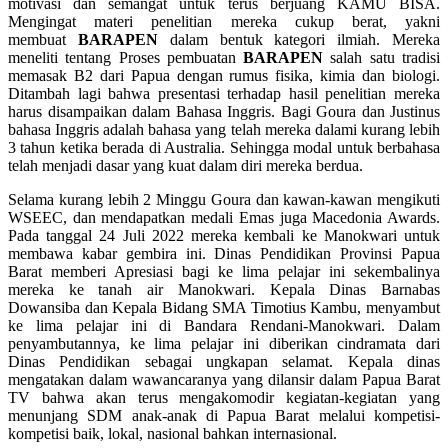
motivasi dan semangat untuk terus berjuang KAMU BISA.
Mengingat materi penelitian mereka cukup berat, yakni
membuat
BARAPEN
dalam bentuk kategori ilmiah. Mereka
meneliti tentang Proses pembuatan
BARAPEN
salah satu tradisi
memasak B2 dari Papua dengan rumus fisika, kimia dan biologi.
Ditambah lagi bahwa presentasi terhadap hasil penelitian mereka
harus disampaikan dalam Bahasa Inggris. Bagi Goura dan Justinus
bahasa Inggris adalah bahasa yang telah mereka dalami kurang lebih
3 tahun ketika berada di Australia. Sehingga modal untuk berbahasa
telah menjadi dasar yang kuat dalam diri mereka berdua.
Selama kurang lebih 2 Minggu Goura dan kawan-kawan mengikuti
WSEEC, dan mendapatkan medali Emas juga Macedonia Awards.
Pada tanggal 24 Juli 2022 mereka kembali ke Manokwari untuk
membawa kabar gembira ini. Dinas Pendidikan Provinsi Papua
Barat memberi Apresiasi bagi ke lima pelajar ini sekembalinya
mereka ke tanah air Manokwari. Kepala Dinas Barnabas
Dowansiba dan Kepala Bidang SMA Timotius Kambu, menyambut
ke lima pelajar ini di Bandara Rendani-Manokwari. Dalam
penyambutannya, ke lima pelajar ini diberikan cindramata dari
Dinas Pendidikan sebagai ungkapan selamat. Kepala dinas
mengatakan dalam wawancaranya yang dilansir dalam Papua Barat
TV bahwa akan terus mengakomodir kegiatan-kegiatan yang
menunjang SDM anak-anak di Papua Barat melalui kompetisi-
kompetisi baik, lokal, nasional bahkan internasional.