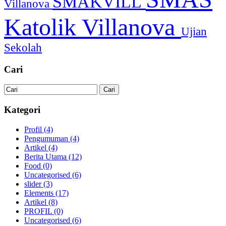
SMAKVILL
Villanova
Katolik Villanova
Ujian
Sekolah
Cari
Kategori
Profil
(4)
Pengumuman
(4)
Artikel
(4)
Berita Utama
(12)
Food
(0)
Uncategorised
(6)
slider
(3)
Elements
(17)
Artikel
(8)
PROFIL
(0)
Uncategorised
(6)