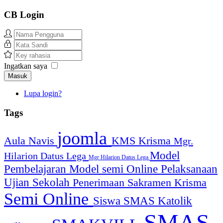
Year
Month
Year
Month
CB Login
Ingatkan saya
Masuk
Lupa login?
Tags
joomla
Aula Navis
KMS
Krisma
Mgr.
Model
Hilarion Datus Lega
Mgr Hilarion Datus Lega
Pembelajaran
Model semi Online
Pelaksanaan
Ujian Sekolah
Penerimaan Sakramen Krisma
Semi Online
Siswa SMAS Katolik
SMAS