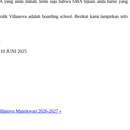
MA yang anda minati, tentu saja bahwa SMA tujuan anda harus yang
ik Villanova adalah boarding school. Berikut kami lampirkan info
6
0 JUNI 2025
illanova Manokwari 2026-2027 »