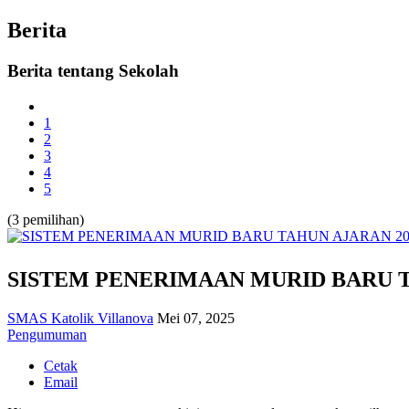
Year
Month
Year
Month
Berita
Berita tentang Sekolah
1
2
3
4
5
(3 pemilihan)
SISTEM PENERIMAAN MURID BARU TA
SMAS Katolik Villanova
Mei 07, 2025
Pengumuman
Cetak
Email