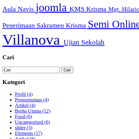
joomla
Aula Navis
KMS
Krisma
Mgr. Hilari
Semi Onlin
Penerimaan Sakramen Krisma
Villanova
Ujian Sekolah
Cari
Kategori
Profil
(4)
Pengumuman
(4)
Artikel
(4)
Berita Utama
(12)
Food
(0)
Uncategorised
(6)
slider
(3)
Elements
(17)
Artikel
(8)