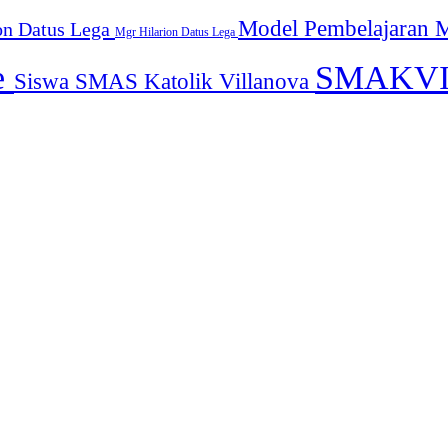
Model Pembelajaran
M
on Datus Lega
Mgr Hilarion Datus Lega
e
SMAKV
Siswa SMAS Katolik Villanova